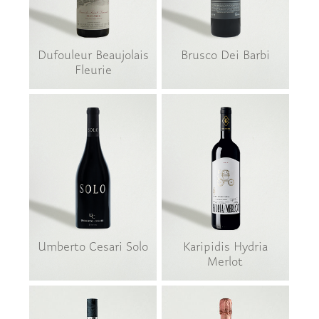
Dufouleur Beaujolais
Brusco Dei Barbi
Fleurie
Umberto Cesari Solo
Karipidis Hydria
Merlot