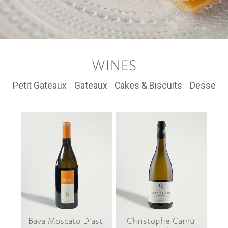
WINES
Petit Gateaux
Gateaux
Cakes & Biscuits
Dessert t
Bava Moscato D'asti
Christophe Camu