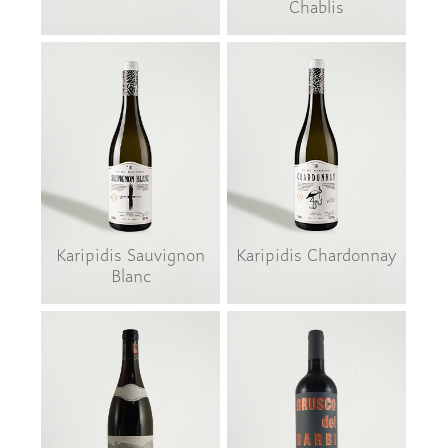
Chablis
Karipidis Sauvignon
Karipidis Chardonnay
Blanc