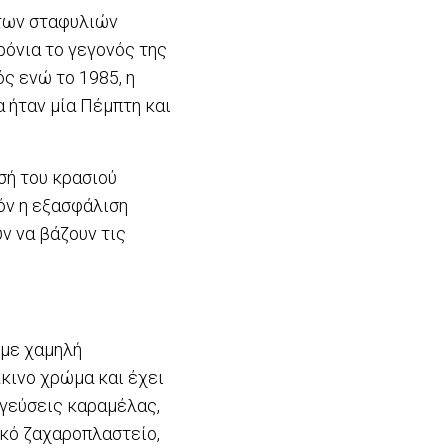
 των σταφυλιών
ρόνια το γεγονός της
ς ενώ το 1985, η
α ήταν μία Πέμπτη και
σή του κρασιού
όν η εξασφάλιση
ν να βάζουν τις
 με χαμηλή
κινο χρώμα και έχει
 γεύσεις καραμέλας,
ικό ζαχαροπλαστείο,