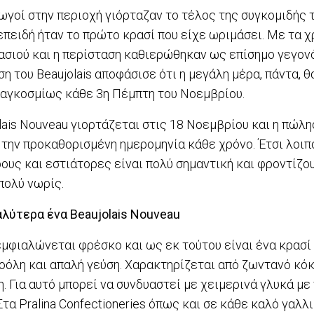
ωγοί στην περιοχή γιόρταζαν το τέλος της συγκομιδής
 επειδή ήταν το πρώτο κρασί που είχε ωριμάσει. Με τα χ
ασιού και η περίσταση καθιερώθηκαν ως επίσημο γεγονό
 του Beaujolais αποφάσισε ότι η μεγάλη μέρα, πάντα, θ
παγκοσμίως κάθε 3η Πέμπτη του Νοεμβρίου.
lais Nouveau γιορτάζεται στις 18 Νοεμβρίου και η πώλη
 την προκαθορισμένη ημερομηνία κάθε χρόνο. Έτσι λοιπ
υς και εστιάτορες είναι πολύ σημαντική και φροντίζου
πολύ νωρίς.
λύτερα ένα Beaujolais Nouveau
 εμφιαλώνεται φρέσκο και ως εκ τούτου είναι ένα κρασί
οόλη και απαλή γεύση. Χαρακτηρίζεται από ζωντανό κόκ
. Για αυτό μπορεί να συνδυαστεί με χειμερινά γλυκά με
τα Pralina Confectioneries όπως και σε κάθε καλό γαλλ