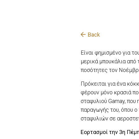
Back
Είναι φημισμένο για τ
μερικά μπουκάλια από 
ποσότητες τον Νοέμβρι
Πρόκειται για ένα κόκ
φέρουν μόνο κρασιά πο
σταφυλιού Gamay, που η
παραγωγής του, όπου ο
σταφυλιών σε αεροστεγ
Εορτασμοί την 3
η
Πέμπ