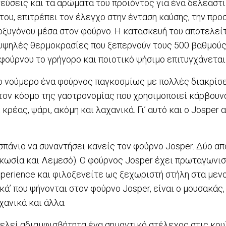
γεύσεις και τα αρώματα του προϊόντος για ένα δελεαστ
ου, επιτρέπει τον έλεγχο στην ένταση καύσης, την προσ
 οξυγόνου μέσα στον φούρνο. Η κατασκευή του αποτελείτ
υψηλές θερμοκρασίες που ξεπερνούν τους 500 βαθμούς 
φούρνου το γρήγορο και ποιοτικό ψήσιμο επιτυγχάνεται
 ο νούμερο ένα φούρνος παγκοσμίως με πολλές διακρίσε
τον κόσμο της γαστρονομίας που χρησιμοποιεί κάρβουνα
 κρέας, ψάρι, ακόμη και λαχανικά. Γι’ αυτό και ο Josper
.
σπάνιο να συναντήσει κανείς τον φούρνο Josper. Δύο από
ευκωσία και Λεμεσό). Ο φούρνος Josper έχει πρωταγωνισ
xperience και φιλοξενείτε ως ξεχωριστή στήλη στα μεν
κά’ που ψήνονται στον φούρνο Josper, είναι ο μουσακάς,
χανικά και άλλα.
ελεί αδιαμφισβήτητα ένα σημαντικό στέλεχος στις κουζ