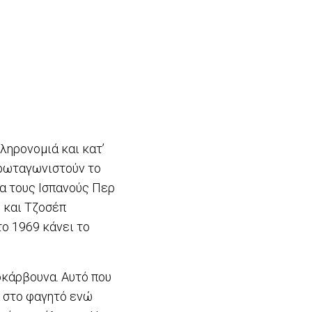
κληρονομιά και κατ’
πρωταγωνιστούν το
α τους Ισπανούς Περ
ρ και Τζοσέπ
το 1969 κάνει το
οκάρβουνα. Αυτό που
ι στο φαγητό ενώ