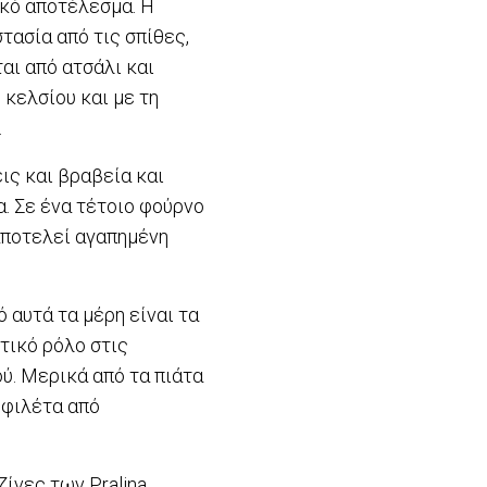
ικό αποτέλεσμα. Η
τασία από τις σπίθες,
αι από ατσάλι και
κελσίου και με τη
.
ις και βραβεία και
. Σε ένα τέτοιο φούρνο
 αποτελεί αγαπημένη
 αυτά τα μέρη είναι τα
τικό ρόλο στις
ού. Μερικά από τα πιάτα
 φιλέτα από
ίνες των Pralina