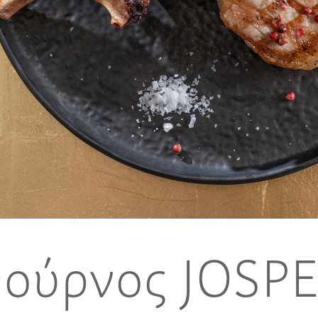
ούρνος JOSP