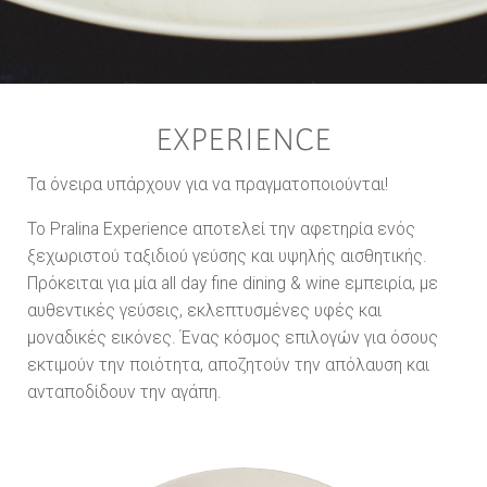
EXPERIENCE
Τα όνειρα υπάρχουν για να πραγματοποιούνται!
Το Pralina Experience αποτελεί την αφετηρία ενός
ξεχωριστού ταξιδιού γεύσης και υψηλής αισθητικής.
Πρόκειται για μία all day fine dining & wine εμπειρία, με
αυθεντικές γεύσεις, εκλεπτυσμένες υφές και
μοναδικές εικόνες. Ένας κόσμος επιλογών για όσους
εκτιμούν την ποιότητα, αποζητούν την απόλαυση και
ανταποδίδουν την αγάπη.