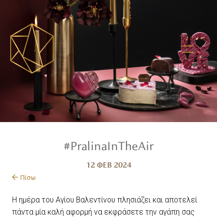
#PralinaInTheAir
12 ΦΕΒ 2024
Πίσω
Η ημέρα του Αγίου Βαλεντίνου πλησιάζει και αποτελεί
πάντα μία καλή αφορμή να εκφράσετε την αγάπη σας