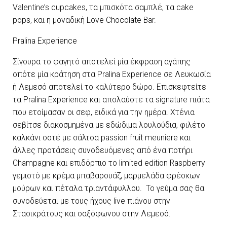
Valentine’s cupcakes, τα μπισκότα σαμπλέ, τα cake
pops, και η μοναδική Love Chocolate Bar.
Pralina Experience
Σίγουρα το φαγητό αποτελεί μία έκφραση αγάπης
οπότε μία κράτηση στα Pralina Experience σε Λευκωσία
ή Λεμεσό αποτελεί το καλύτερο δώρο. Επισκεφτείτε
τα Pralina Experience και απολαύστε τα signature πιάτα
που ετοίμασαν οι σεφ, ειδικά για την ημέρα. Χτένια
σεβίτσε διακοσμημένα με εδώδιμα λουλούδια, φιλέτο
καλκάνι σοτέ με σάλτσα passion fruit meuniere και
άλλες προτάσεις συνοδευόμενες από ένα ποτήρι
Champagne και επιδόρπιο το limited edition Raspberry
γεμιστό με κρέμα μπαβαρουάζ, μαρμελάδα φρέσκων
μούρων και πέταλα τριαντάφυλλου. Το γεύμα σας θα
συνοδεύεται με τους ήχους live πιάνου στην
Στασικράτους και σαξόφωνου στην Λεμεσό.