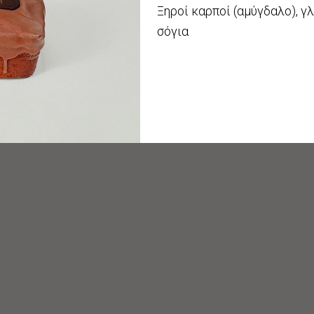
Ξηροί καρποί (αμύγδαλο), γλ
σόγια